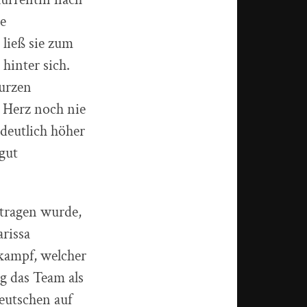
ie
ließ sie zum
hinter sich.
kurzen
r Herz noch nie
deutlich höher
gut
etragen wurde,
rissa
rkampf, welcher
g das Team als
Deutschen auf