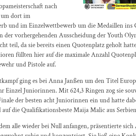
opameisterschaft nach
 um dort im
b und im Einzelwettbewerb um die Medaillen ins
 In der vorhergehenden Ausscheidung der Youth Ol
t teil, da sie bereits einen Quotenplatz geholt hatt
oren füllten hier auf die maximale Anzahl Quotenpl
wehr und Pistole auf.
tkampf ging es bei Anna Janßen um den Titel Europ
 Einzel Juniorinnen. Mit 624,3 Ringen zog sie souv
Finale der besten acht Juniorinnen ein und hatte dabei
auf die Qualifikationsbeste Maija Malic aus Serbien
 dem alle wieder bei Null anfangen, präsentierte sic
 gewohnt ruhig und konzentriert. Sie ließ eine Kon