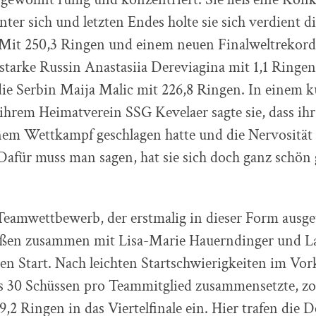
nter sich und letzten Endes holte sie sich verdient d
 Mit 250,3 Ringen und einem neuen Finalweltrekord 
starke Russin Anastasiia Dereviagina mit 1,1 Ringen 
ie Serbin Maija Malic mit 226,8 Ringen. In einem 
ihrem Heimatverein SSG Kevelaer sagte sie, dass ih
nem Wettkampf geschlagen hatte und die Nervosität 
 Dafür muss man sagen, hat sie sich doch ganz schön 
Teamwettbewerb, der erstmalig in dieser Form ausg
ßen zusammen mit Lisa-Marie Hauerndinger und La
n Start. Nach leichten Startschwierigkeiten im Vo
ls 30 Schüssen pro Teammitglied zusammensetzte, zo
9,2 Ringen in das Viertelfinale ein. Hier trafen die 