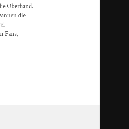
 die Oberhand.
wannen die
ei
n Fans,