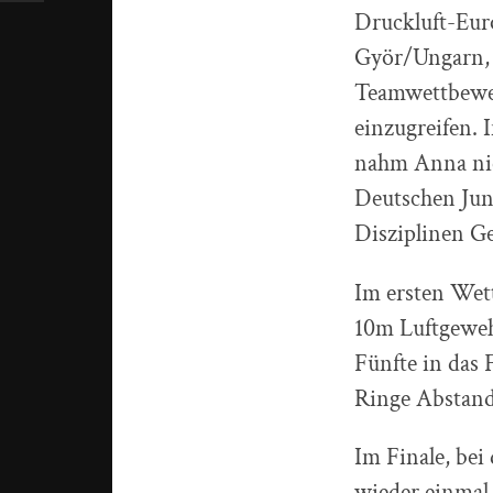
Druckluft-Eur
Györ/Ungarn,
Teamwettbewer
einzugreifen.
nahm Anna nich
Deutschen Juni
Disziplinen Ge
Im ersten Wet
10m Luftgewehr
Fünfte in das 
Ringe Abstand 
Im Finale, bei
wieder einmal