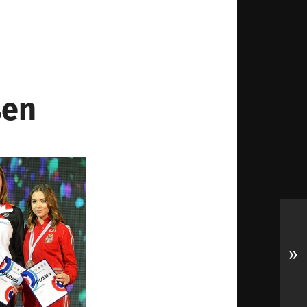
ßen
»