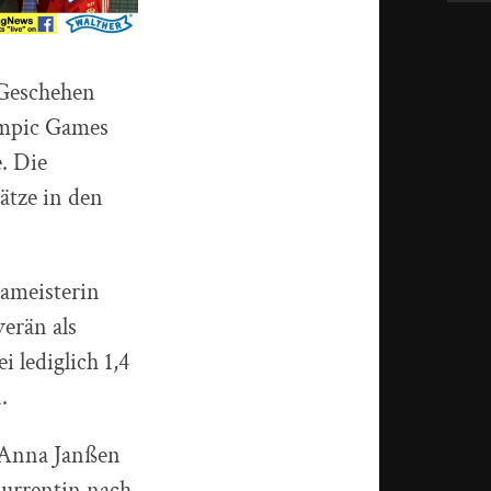
 Geschehen
ympic Games
e. Die
ätze in den
ameisterin
erän als
 lediglich 1,4
.
h Anna Janßen
kurrentin nach