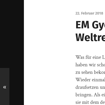
22. Februar 2018
EM Gy
Weltr
Was für eine 
haben wir scho
zu sehen beko
Wieder einmal
«
draufsetzen u
bringen. Als 
sie mit dem d