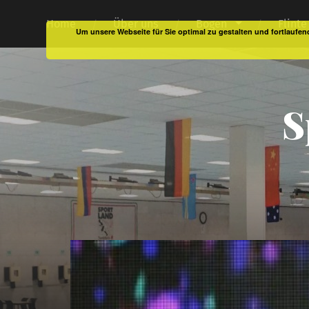
Home
Über uns
Bogen
Flinte
Um unsere Webseite für Sie optimal zu gestalten und fortlauf
S