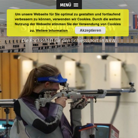
MENÜ
Um unsere Webseite für Sie optimal zu gestalten und fortlaufend
verbessern zu können, verwenden wir Cookies. Durch die weitere
Sportschiessen NRW
Nutzung der Webseite stimmen Sie der Verwendung von Cookies
Akzeptieren
zu.
Weitere Information
Die Fachschaft für den Schiesssport in NRW.