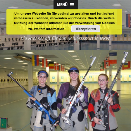
MENÜ
Um unsere Webseite für Sie optimal zu gestalten und fortlaufend
verbessern zu können, verwenden wir Cookies. Durch die weitere
Sportschiessen NRW
Nutzung der Webseite stimmen Sie der Verwendung von Cookies
Akzeptieren
zu.
Weitere Information
Die Fachschaft für den Schiesssport in NRW.