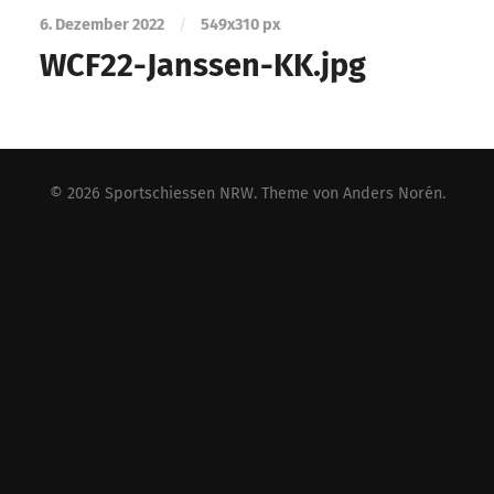
6. Dezember 2022
/
549
x
310 px
WCF22-Janssen-KK.jpg
© 2026
Sportschiessen NRW
. Theme von
Anders Norén
.