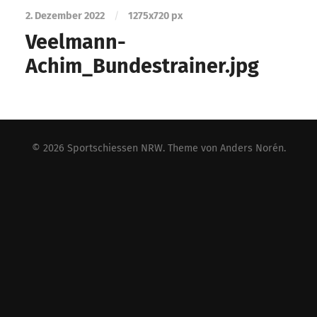
2. Dezember 2022
/
1275
x
720 px
Veelmann-
Achim_Bundestrainer.jpg
© 2026
Sportschiessen NRW
. Theme von
Anders Norén
.