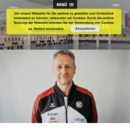
MENÜ
Um unsere Webseite für Sie optimal zu gestalten und fortlaufend
verbessern zu können, verwenden wir Cookies. Durch die weitere
Sportschiessen NRW
Nutzung der Webseite stimmen Sie der Verwendung von Cookies
Akzeptieren
zu.
Weitere Information
Die Fachschaft für den Schiesssport in NRW.